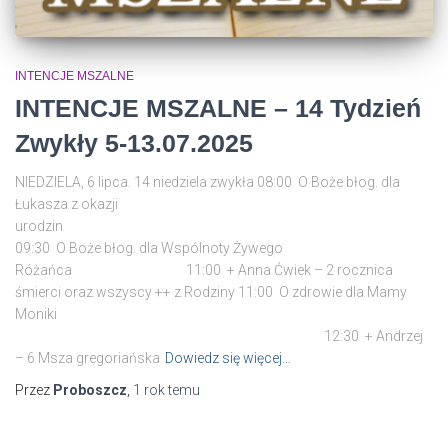
INTENCJE MSZALNE
INTENCJE MSZALNE – 14 Tydzień
Zwykły 5-13.07.2025
NIEDZIELA, 6 lipca. 14 niedziela zwykła 08:00 O Boże błog. dla
Łukasza z okazji
urodzi
09:30 O Boże błog. dla Wspólnoty Żywego
Różańca 11:00 + Anna Ćwiek – 2 rocznica
śmierci oraz wszyscy ++ z Rodziny 11:00 O zdrowie dla Mamy
Mon
12:30 + Andrzej
– 6 Msza gregoriańska
Dowiedz się więcej…
Przez
Proboszcz
,
1 rok
temu