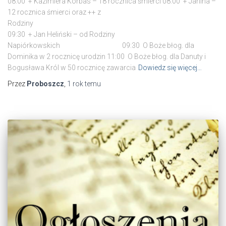
08:00 + Kazimiera Korbas – 18 rocznica śmierci 08:00 + Janina –
12 rocznica śmierci oraz ++ z
Rodzi
09:30 + Jan Heliński – od Rodziny
Napiórkowskich 09:30 O Boże błog. dla
Dominika w 2 rocznicę urodzin 11:00 O Boże błog. dla Danuty i
Bogusława Król w 50 rocznicę zawarcia
Dowiedz się więcej…
Przez
Proboszcz
,
1 rok
temu