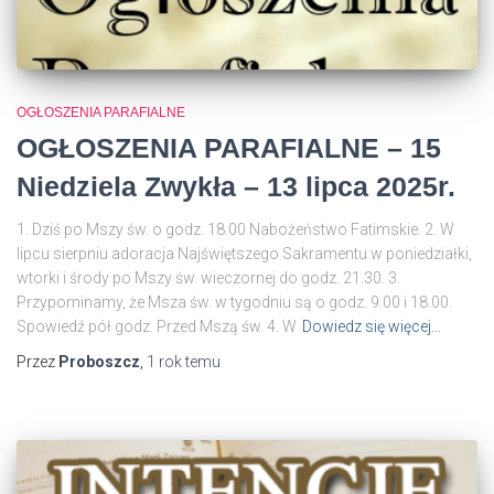
OGŁOSZENIA PARAFIALNE
OGŁOSZENIA PARAFIALNE – 15
Niedziela Zwykła – 13 lipca 2025r.
1. Dziś po Mszy św. o godz. 18.00 Nabożeństwo Fatimskie. 2. W
lipcu sierpniu adoracja Najświętszego Sakramentu w poniedziałki,
wtorki i środy po Mszy św. wieczornej do godz. 21.30. 3.
Przypominamy, że Msza św. w tygodniu są o godz. 9.00 i 18.00.
Spowiedź pół godz. Przed Mszą św. 4. W
Dowiedz się więcej…
Przez
Proboszcz
,
1 rok
temu