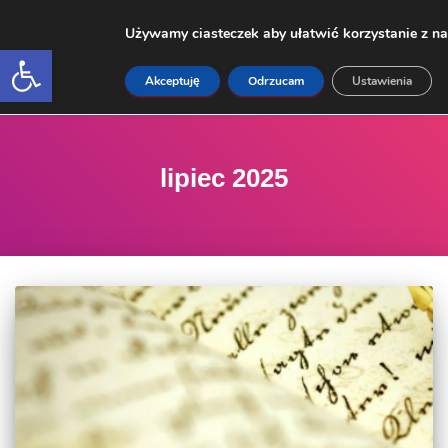
Używamy ciasteczek aby ułatwić korzystanie z na
Open toolbar
Akceptuję
Odrzucam
Ustawienia
PRZEŁ
lipiec 2025