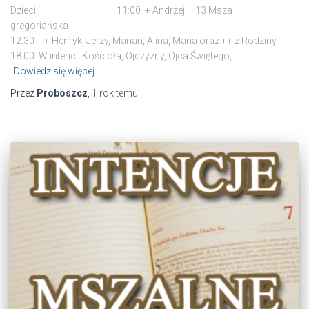
Dzieci 11:00 + Andrzej – 13 Msza
greg
12:30 ++ Henryk, Jerzy, Marian, Alina, Maria oraz ++ z Rodziny
18:00 W intencji Kościoła, Ojczyzny, Ojca Świętego,
Dowiedz się więcej…
Przez
Proboszcz
,
1 rok
temu