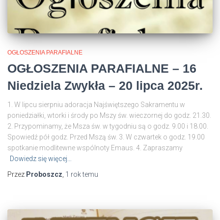
OGŁOSZENIA PARAFIALNE
OGŁOSZENIA PARAFIALNE – 16
Niedziela Zwykła – 20 lipca 2025r.
1. W lipcu sierpniu adoracja Najświętszego Sakramentu w
poniedziałki, wtorki i środy po Mszy św. wieczornej do godz. 21.30.
2. Przypominamy, że Msza św. w tygodniu są o godz. 9.00 i 18.00.
Spowiedź pół godz. Przed Mszą św. 3. W czwartek o godz. 19.00
spotkanie modlitewne wspólnoty Emaus. 4. Zapraszamy
Dowiedz się więcej…
Przez
Proboszcz
,
1 rok
temu