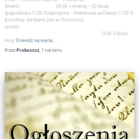
śmierci 09:30 + Andrzej – 20 Msza
gregoriańska 11:00 Dziękczynna – imieninowa za Eliasza 11:00 O
Boże błog. dla Mamy Zeni w 70 rocznicę
uro
12:30 O Boże
błog.
Dowiedz się więcej…
Przez
Proboszcz
,
1 rok
temu