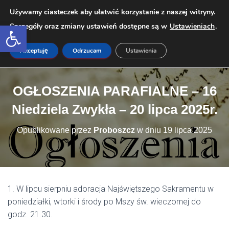
Używamy ciasteczek aby ułatwić korzystanie z naszej witryny.
Open toolbar
Szczegóły oraz zmiany ustawień dostępne są w
Ustawieniach
.
PRZEŁ
Akceptuję
Odrzucam
Ustawienia
OGŁOSZENIA PARAFIALNE – 16
Niedziela Zwykła – 20 lipca 2025r.
Opublikowane przez
Proboszcz
w dniu
19 lipca 2025
1. W lipcu sierpniu adoracja Najświętszego Sakramentu w
poniedziałki, wtorki i środy po Mszy św. wieczornej do
godz. 21.30.