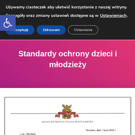
Używamy ciasteczek aby ułatwić korzystanie z naszej witryny.
Open toolbar
Szczegóły oraz zmiany ustawień dostępne są w
Ustawieniach
.
PRZEŁ
Akceptuję
Odrzucam
Ustawienia
Standardy ochrony dzieci i
młodzieży