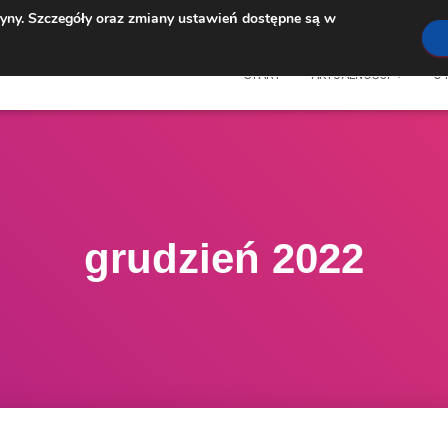
ryny. Szczegóły oraz zmiany ustawień dostępne są w
START
AKTUALNOŚCI
O 
grudzień 2022