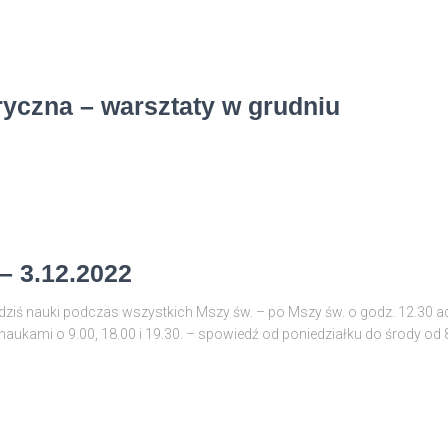
yczna – warsztaty w grudniu
– 3.12.2022
 dziś nauki podczas wszystkich Mszy św. – po Mszy św. o godz. 12.30 
 naukami o 9.00, 18.00 i 19.30. – spowiedź od poniedziałku do środy od 