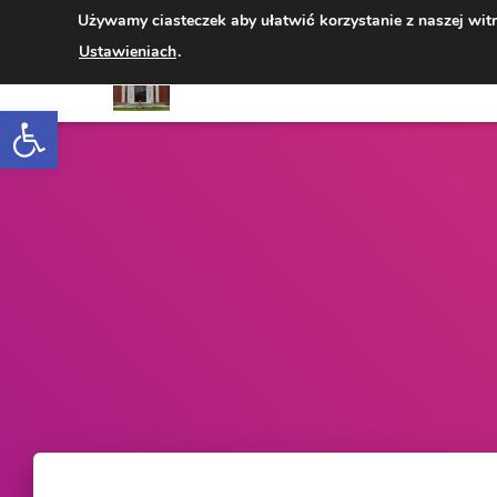
Używamy ciasteczek aby ułatwić korzystanie z naszej wit
Ustawieniach
.
Open toolbar