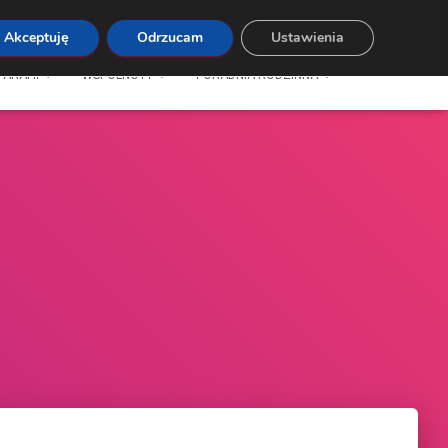
Akceptuję
Odrzucam
Ustawienia
PARAFII
WSPÓLNOTY
PORADNIA RODZINNA