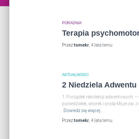
PORADNIA
Terapia psychomotor
Przez
tomekr
,
4 lata
temu
AKTUALNOSCI
2 Niedziela Adwentu 
1. Porządek rekolekcji adwentowych: –
poniedziałek, wtorek i środę Msze św. z
Dowiedz się więcej…
Przez
tomekr
,
4 lata
temu