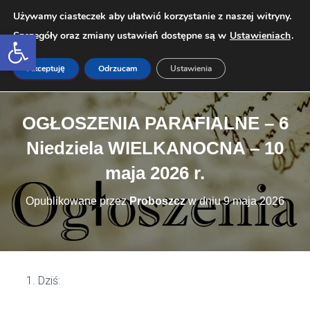
Używamy ciasteczek aby ułatwić korzystanie z naszej witryny.
Open toolbar
Szczegóły oraz zmiany ustawień dostępne są w
Ustawieniach
.
PRZEŁ
Akceptuję
Odrzucam
Ustawienia
OGŁOSZENIA PARAFIALNE – 6
Niedziela WIELKANOCNA – 10
maja 2026 r.
Opublikowane przez
Proboszcz
w dniu
9 maja 2026
Dziś: