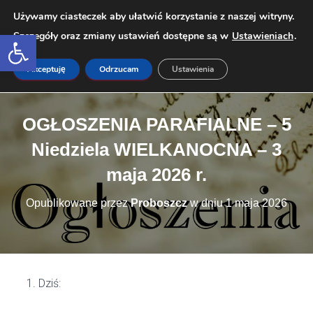
Używamy ciasteczek aby ułatwić korzystanie z naszej witryny.
Open toolbar
Szczegóły oraz zmiany ustawień dostępne są w
Ustawieniach
.
PRZEŁ
Akceptuję
Odrzucam
Ustawienia
OGŁOSZENIA PARAFIALNE – 5
Niedziela WIELKANOCNA – 3
maja 2026 r.
Opublikowane przez
Proboszcz
w dniu
1 maja 2026
Dziś: