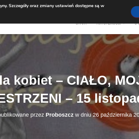
ryny. Szczegóły oraz zmiany ustawień dostępne są w
START
AKTUALNOŚCI
O 
dla kobiet – CIAŁO, M
STRZENI – 15 listopa
ublikowane przez
Proboszcz
w dniu
26 października 2