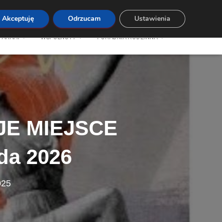
Akceptuję
Odrzucam
Ustawienia
PARAFII
WSPÓLNOTY
PORADNIA RODZINNA
OJE MIEJSCE
da 2026
025