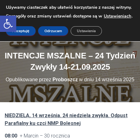
Używamy ciasteczek aby ułatwić korzystanie z naszej witryny.
Open toolbar
Szczegóły oraz zmiany ustawień dostępne są w
Ustawieniach
.
PRZEŁ
Akceptuję
Odrzucam
Ustawienia
INTENCJE MSZALNE – 24 Tydzień
Zwykły 14-21.09.2025
Opublikowane przez
Proboszcz
w dniu
14 września 2025
NIEDZIELA, 14 września. 24 niedziela zwykła. Odpust
Parafialny ku czci NMP Bolesnej
08:00
+ Marcin – 30 rocznica