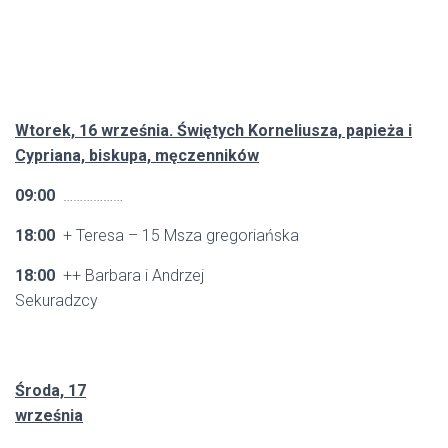
Wtorek, 16 września. Świętych Korneliusza, papieża i
Cypriana, biskupa, męczenników
09:00
………………
18:00
+ Teresa – 15 Msza gregoriańska
18:00
++ Barbara i Andrzej
Sekuradzcy
Środa, 17
września