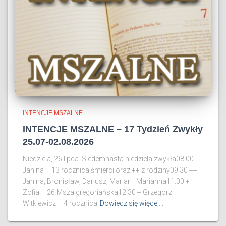
INTENCJE MSZALNE
INTENCJE MSZALNE – 17 Tydzień Zwykły
25.07-02.08.2026
Niedziela, 26 lipca. Siedemnasta niedziela zwykła08:00 +
Janina – 13 rocznica śmierci oraz ++ z rodziny09:30 ++
Janina, Bronisław, Dariusz, Marian i Marianna11:00 +
Zofia – 26 Msza gregoriańska12:30 + Grzegorz
Witkiewicz – 4 rocznica
Dowiedz się więcej…