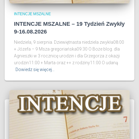
INTENCJE MSZALNE
INTENCJE MSZALNE – 19 Tydzień Zwykły
9-16.08.2026
Niedziela, 9 sierpnia. Dziewiętnasta niedziela zwykła08:00
+ Józefa – 9 Msza gregoriańska09:30 O Boże blog. dla
Agnieszki w 3 rocznicę urodzin i dla Grzegorza z okazji
urodzin11:00 + Marta oraz ++ z rodziny11:00 O udaną
Dowiedz się więcej…