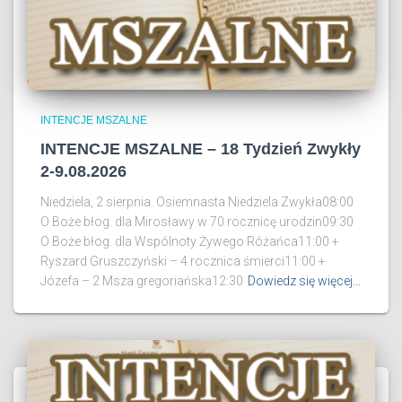
INTENCJE MSZALNE
INTENCJE MSZALNE – 18 Tydzień Zwykły
2-9.08.2026
Niedziela, 2 sierpnia. Osiemnasta Niedziela Zwykła08:00
O Boże błog. dla Mirosławy w 70 rocznicę urodzin09:30
O Boże błog. dla Wspólnoty Żywego Różańca11:00 +
Ryszard Gruszczyński – 4 rocznica śmierci11:00 +
Józefa – 2 Msza gregoriańska12:30
Dowiedz się więcej…