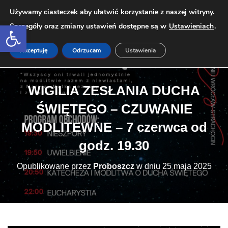
Używamy ciasteczek aby ułatwić korzystanie z naszej witryny.
Open toolbar
Szczegóły oraz zmiany ustawień dostępne są w
Ustawieniach
.
PRZEŁ
Akceptuję
Odrzucam
Ustawienia
WIGILIA ZESŁANIA DUCHA
ŚWIĘTEGO – CZUWANIE
MODLITEWNE – 7 czerwca od
godz. 19.30
Opublikowane przez
Proboszcz
w dniu
25 maja 2025