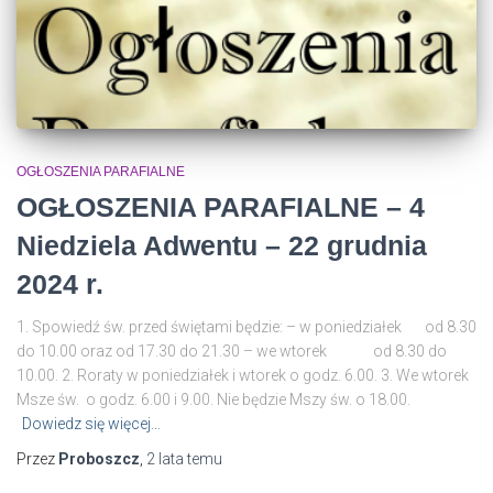
OGŁOSZENIA PARAFIALNE
OGŁOSZENIA PARAFIALNE – 4
Niedziela Adwentu – 22 grudnia
2024 r.
1. Spowiedź św. przed świętami będzie: – w poniedziałek od 8.30
do 10.00 oraz od 17.30 do 21.30 – we wtorek od 8.30 do
10.00. 2. Roraty w poniedziałek i wtorek o godz. 6.00. 3. We wtorek
Msze św. o godz. 6.00 i 9.00. Nie będzie Mszy św. o 18.00.
Dowiedz się więcej…
Przez
Proboszcz
,
2 lata
temu