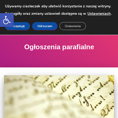
Używamy ciasteczek aby ułatwić korzystanie z naszej witryny.
Open toolbar
Szczegóły oraz zmiany ustawień dostępne są w
Ustawieniach
.
PRZEŁ
Akceptuję
Odrzucam
Ustawienia
Ogłoszenia parafialne