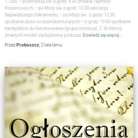
1. Dziś: – przed Mszą św. o godz. 9.30 zmiana Tajemnic
Różańcowych, – po Mszy św. o godz. 12.30 adoracja
Najświętszego Sakramentu, – po Mszy św. o godz. 12.30
spotkanie dzieci wczesnokomunijnych – o godz. 19.00 spotkanie
kandydatów do bierzmowania (grupa młodsza). 2. W intencji
zmarłych modlić się będziemy podczas
Dowiedz się więcej…
Przez
Proboszcz
,
2 lata
temu