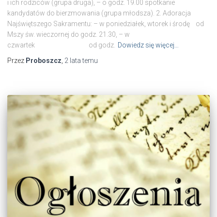
i ich rodziców (grupa druga), – o godz. 19.00 spotkanie
kandydatów do bierzmowania (grupa młodsza). 2. Adoracja
Najświętszego Sakramentu: – w poniedziałek, wtorek i środę od
Mszy św. wieczornej do godz. 21.30, – w
czwartek od godz.
Dowiedz się więcej…
Przez
Proboszcz
,
2 lata
temu